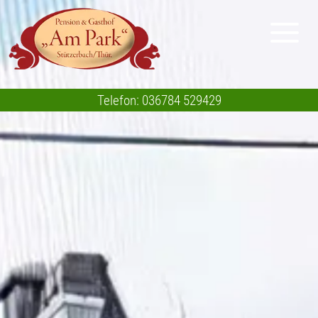
Telefon: 036784 529429