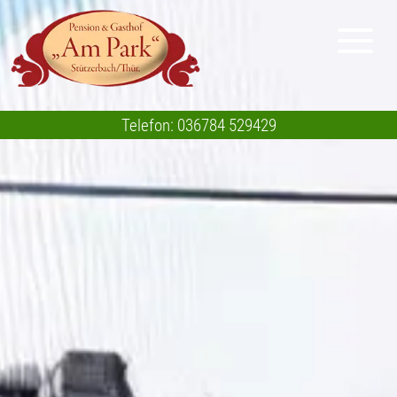
Telefon: 036784 529429