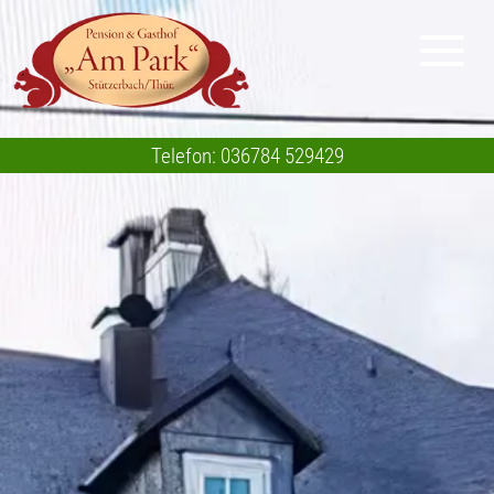
Telefon: 036784 529429